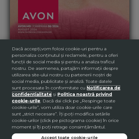
Dacă accepți,vom folosi cookie-uri pentru a
personaliza conținutul și reclamele, pentru a oferi
funcții de social media și pentru a analiza traficul
nostru. De asemenea, partajăm informații despre
utilizarea site-ului nostru cu partenerii noștri de
social media, publicitate și analiză. Toate datele
sunt procesate în conformitate cu
Notificarea de
confidențialitate
și
Politica noastră privind
cookie-urile
. Dacă dai click pe „Respinge toate
cookie-urile”, vom utiliza doar cookie-urile care
sunt „strict necesare”. Îți poți modifica setările
cookie-urilor (click pe pictograma cookie) în orice
moment și îți poți retrage consimțământul.
Accept toate cookie-urile